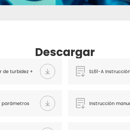
Descargar
r de turbidez +
SL61-A Instrucció
rango.pdf
e parámetros
Instrucción manu
en línea.pdf