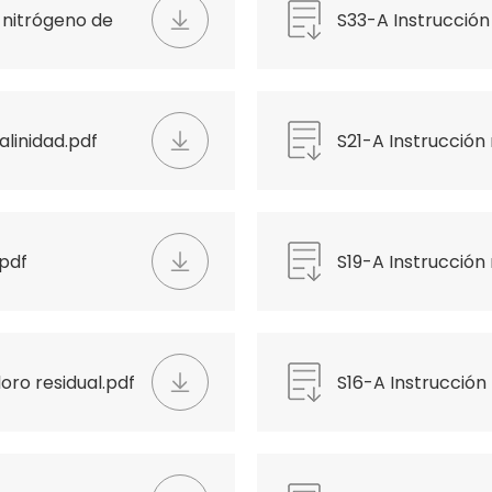
 nitrógeno de
S33-A Instrucció
limpiaparabrisas)
alinidad.pdf
S21-A Instrucción
verde.pdf
.pdf
S19-A Instrucción 
oro residual.pdf
S16-A Instrucción