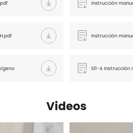
.pdf
Instrucción manua
H.pdf
Instrucción manua
disuelto.pdf
oxígeno
S11-A Instrucción
Videos