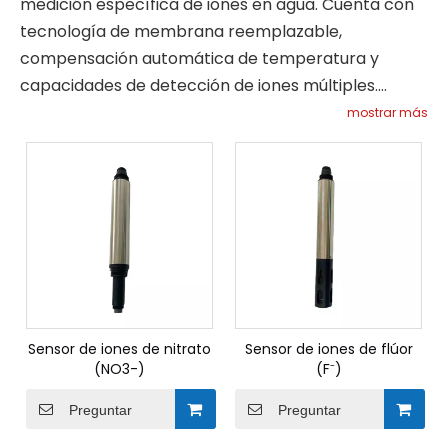
medición específica de iones en agua. Cuenta con
tecnología de membrana reemplazable,
compensación automática de temperatura y
capacidades de detección de iones múltiples.
Adecuado para diversas aplicaciones, incluyendo
mostrar más
monitoreo de agua potable y control de procesos
industriales.
Sensor de iones de nitrato
Sensor de iones de flúor
(NO3-)
(F⁻)
Preguntar
Preguntar