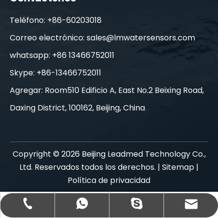
Teléfono: +86-60203018
Correo electrónico:
sales@lmwatersensors.com
whatsapp: +86 13466752011
Skype: +86-13466752011
Agregar: Room510 Edificio A, East No.2 Beixing Road,
Daxing District, 100162, Beijing, China
Copyright ©
2026
Beijing Leadmed Technology Co.,
Ltd. Reservados todos los derechos. |
Sitemap
|
Política de privacidad
sales@lmwatersensors.com
+86-13466752011
+86-13466752011
+86 13466752011