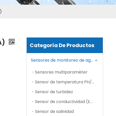
Medidor de terminal de visualización (SC202-A)
)
A)
Categoría De Productos
Sensores de monitoreo de agua
Sensores multiparaméter
Sensor de temperatura PH/ORP
Medidor de mano (SC201-A)
Sensor de turbidez
Sensor de conductividad (EC)
Sensor de salinidad