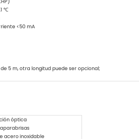
 KHP)
.1 ℃
s
rriente <50 mA
de 5 m, otra longitud puede ser opcional;
ción óptica
piaparabrisas
de acero inoxidable