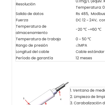
0.1mg/L (equiv.
Resolución
Temperatura: 0
Salida de datos
Rs 485, Modbu
Fuerza
DC 12 ~ 24V, co
Temperatura de
-20 ℃ ~+60 ℃
almacenamiento
Temperatura de trabajo
0 ~ 50 ℃
Rango de presión
≤1MPA
Longitud del cable
Cable estándar 
Período de garantía
12 meses
1. Ventana de medi
2. Limpieza de lim
3. Carabalización 