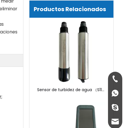
a medir
Sensor de turbidez de agua （S11-A)
Productos Relacionados
eliminar
as
caciones
+86-134
Sensor TSS (S20-A)
+86 134
z;
+86-134
sales@