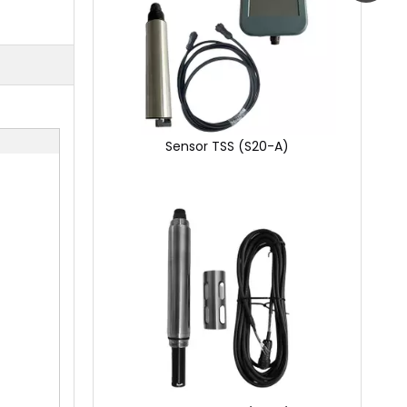
Sensor 3-en-1 de ph/ ORP/ TEMPARATURA (S30-A)