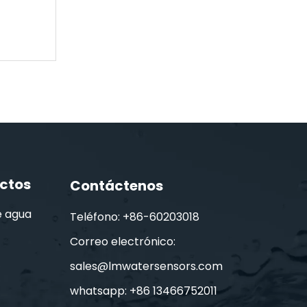
Sensor de calidad de agua multiparamétrica (S600-C)
ctos
Contáctenos
e agua
Teléfono: +86-60203018
Correo electrónico:
sales@lmwatersensors.com
whatsapp: +86 13466752011
Sonda de calidad de agua multiparamétrica portátil (S600-M4)