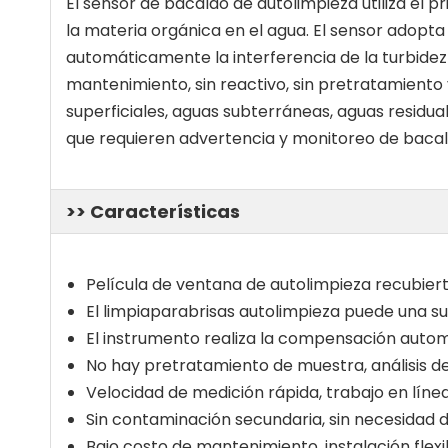
El sensor de bacalao de autolimpieza utiliza el p
la materia orgánica en el agua. El sensor adopta
automáticamente la interferencia de la turbidez y 
mantenimiento, sin reactivo, sin pretratamiento 
superficiales, aguas subterráneas, aguas residual
que requieren advertencia y monitoreo de bacala
>> Características
Película de ventana de autolimpieza recubier
El limpiaparabrisas autolimpieza puede una su
El instrumento realiza la compensación automá
No hay pretratamiento de muestra, análisis de 
Velocidad de medición rápida, trabajo en líne
Sin contaminación secundaria, sin necesidad d
Bajo costo de mantenimiento, instalación flexibl