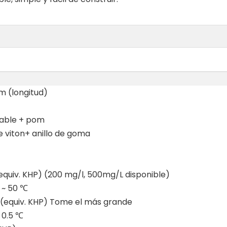
 (longitud)
dable + pom
 de viton+ anillo de goma
(equiv. KHP) (200 mg/l, 500mg/L disponible)
 ~ 50 ℃
 (equiv. KHP) Tome el más grande
 0.5 ℃