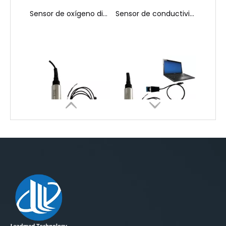
Sensor BGA de agua (S21-A)
Sensor de clorofila de agua （S19-A)