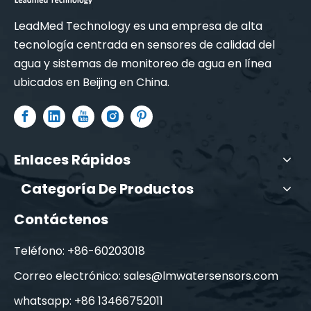
Medidor de terminal de visualización (SC202-A)
Medidor de mano (SC201-A)
LeadMed Technology es una empresa de alta
tecnología centrada en sensores de calidad del
agua y sistemas de monitoreo de agua en línea
ubicados en Beijing en China.
Enlaces Rápidos
Categoría De Productos
Sensor de agua uvcod (S33-A)
Sensor de turbidez de agua （SL61-A)
Contáctenos
Teléfono: +86-60203018
Correo electrónico:
sales@lmwatersensors.com
whatsapp: +86 13466752011